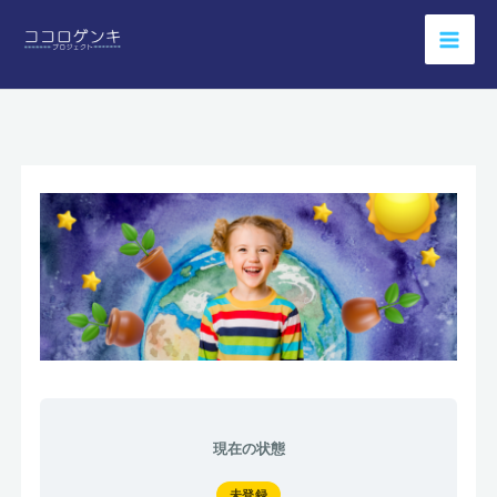
内
容
を
ス
キ
ッ
プ
現在の状態
未登録